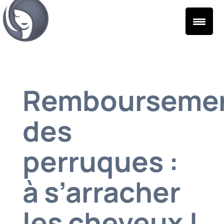
Rembourseme
des
perruques :
à s’arracher
les cheveux !